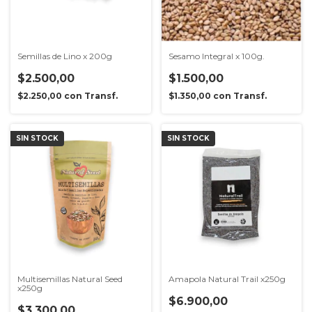
Semillas de Lino x 200g
Sesamo Integral x 100g.
$2.500,00
$1.500,00
$2.250,00
con
Transf.
$1.350,00
con
Transf.
SIN STOCK
SIN STOCK
Multisemillas Natural Seed
Amapola Natural Trail x250g
x250g
$6.900,00
$3.300,00