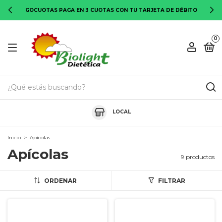
GOCUOTAS PAGA EN 3 CUOTAS CON TU TARJETA DE DÉBITO
0
LOCAL
Inicio
>
Apícolas
Apícolas
9 productos
ORDENAR
FILTRAR