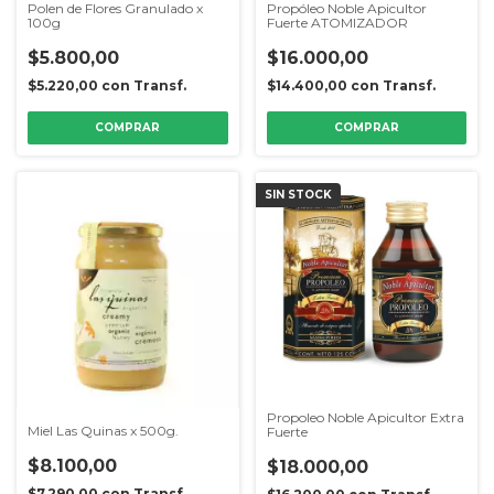
Polen de Flores Granulado x
Propóleo Noble Apicultor
100g
Fuerte ATOMIZADOR
$5.800,00
$16.000,00
$5.220,00
con
Transf.
$14.400,00
con
Transf.
SIN STOCK
Propoleo Noble Apicultor Extra
Miel Las Quinas x 500g.
Fuerte
$8.100,00
$18.000,00
$7.290,00
con
Transf.