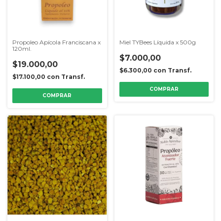
Propoleo Apícola Franciscana x
Miel TYBees Líquida x 500g
120ml.
$7.000,00
$19.000,00
$6.300,00
con
Transf.
$17.100,00
con
Transf.