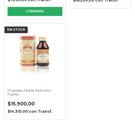
$16.200,00
con
Transf.
COMPRAR
SIN STOCK
Propoleo Noble Apicultor
Fuerte
$15.900,00
$14.310,00
con
Transf.