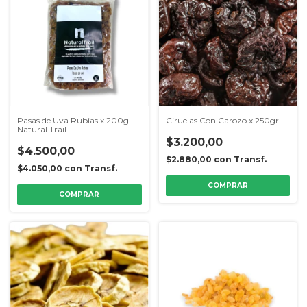
Pasas de Uva Rubias x 200g
Ciruelas Con Carozo x 250gr.
Natural Trail
$3.200,00
$4.500,00
$2.880,00
con
Transf.
$4.050,00
con
Transf.