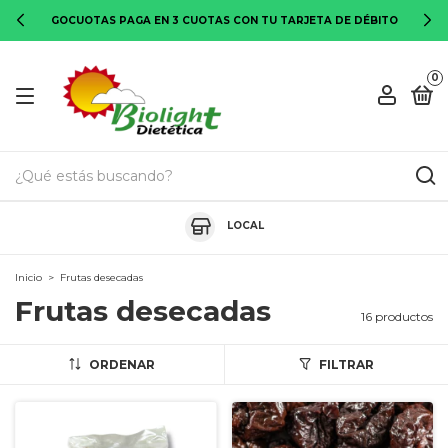
GOCUOTAS PAGA EN 3 CUOTAS CON TU TARJETA DE DÉBITO
0
LOCAL
Inicio
>
Frutas desecadas
Frutas desecadas
16 productos
ORDENAR
FILTRAR