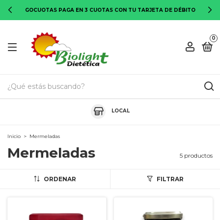
GOCUOTAS PAGA EN 3 CUOTAS CON TU TARJETA DE DÉBITO
0
LOCAL
Inicio
>
Mermeladas
Mermeladas
5 productos
ORDENAR
FILTRAR