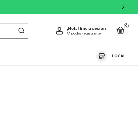
0
¡Hola!
Iniciá sesión
O podés registrarte
LOCAL